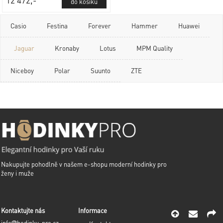
Casio
Festina
Forever
Hammer
Huawei
Jaguar
Kronaby
Lotus
MPM Quality
Niceboy
Polar
Suunto
ZTE
Nakupujte pohodlně v našem e-shopu moderní hodinky pro
ženy i muže
Kontaktujte nás
Informace
info
hodinky-pro.cz