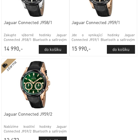
Jaguar Connected J958/1
Jaguar Connected J959/1
Zakupte výborné hodinky Jaguar
Jde o vynikající hodinky Jaguar
Connected J958/1 Bluetooth a safírovým
Connected J959/1 Bluetooth a safírovým
sklem
sklem
14 990,-
15 990,-
zdarma
Jaguar Connected J959/2
Nabízíme kvalitní hodinky Jaguar
Connected J959/2 Bluetooth a safírovým
sklem
12 472,-