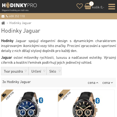
0
košík 0,-
608 252 110
›
Hodinky Jaguar
Hodinky Jaguar
Hodinky
Jaguar spojují elegantní design s dynamickým charakterem
inspirovaným ikonickými vozy této značky. Precizní zpracování a sportovní
detaily z nich dělají stylový doplněk pro každý den.
Jaguar
osloví milovníky rychlosti, luxusu a nadčasové estetiky. Výrazný
ciferník a kvalitní řemínek podtrhují jejich jedinečný vzhled.
Tvar pouzdra
Určení
Sklo
3x Hodinky Jaguar
cena
cena
zdarma
zdarma