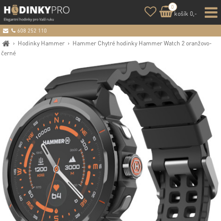
0
košík 0,-
608 252 110
›
Hodinky Hammer
›
Hammer Chytré hodinky Hammer Watch 2 oranžovo-
černé