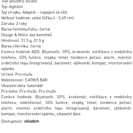
Tvar pouzdra: kulaté
Typ: digitální
Typ strojku: Adaptér - napájení ze sítě
Velikost hodinek: velké (šířka 4 - 5,49 cm)
Záruka: 2 roky
Barva řemínku/tahu: černá
Design & Motiv: bez kamínků
Hmotnost: 31.5 g, 31.5 g
Barva ciferníku: černá
Funkce hodinek ADD: Bluetooth, GPS, krokoměr, notifikace z mobilního
telefonu, SOS funkce, stopky, timer, tendence počasí, alarm, monitor
srdečního tepu (integrovaný), barometr, výškoměr, kompas, monitorování
spánku
Určení: Pro muže
Vodotěsnost: 5 ATM/5 BAR
Ukazatel data: kalendář
Pro koho: Pro muže, Pro muže
Funkce hodinek: Bluetooth, GPS, krokoměr, notifikace z mobilního
telefonu, vodotěsnost, SOS funkce, stopky, timer, tendence počasí,
alarm, monitor srdečního tepu (integrovaný), barometr, výškoměr,
kompas, monitorování spánku, ukazatel data
Dostupnost:
skladem