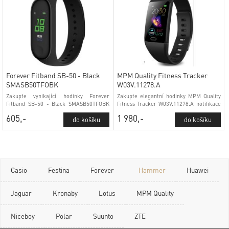
Forever Fitband SB-50 - Black
MPM Quality Fitness Tracker
SMASB50TFOBK
W03V.11278.A
Zakupte vynikající hodinky Forever
Zakupte elegantní hodinky MPM Quality
Fitband SB-50 - Black SMASB50TFOBK
Fitness Tracker W03V.11278.A notifikace
kontrola stavu baterie plastové sklo
z mobilního telefonu plastové sklo
605,-
1 980,-
Casio
Festina
Forever
Hammer
Huawei
Jaguar
Kronaby
Lotus
MPM Quality
Niceboy
Polar
Suunto
ZTE