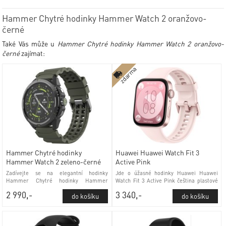
Hammer Chytré hodinky Hammer Watch 2 oranžovo-
černé
Také Vás může u
Hammer Chytré hodinky Hammer Watch 2 oranžovo-
černé
zajímat:
zdarma
Hammer Chytré hodinky
Huawei Huawei Watch Fit 3
Hammer Watch 2 zeleno-černé
Active Pink
Zadívejte se na elegantní hodinky
Jde o úžasné hodinky Huawei Huawei
Hammer Chytré hodinky Hammer
Watch Fit 3 Active Pink čeština plastové
Watch 2 zeleno-černé ukazatel data
sklo
2 990,-
3 340,-
plastové sklo