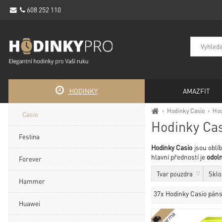
608 252 110
HODINKY
AMAZFIT
›
Hodinky Casio
›
Hod
Casio
Hodinky Ca
Festina
Hodinky
Casio
jsou oblí
hlavní předností je
odol
Forever
Tvar pouzdra
Sklo
Hammer
37x Hodinky Casio pán
Huawei
zdarma