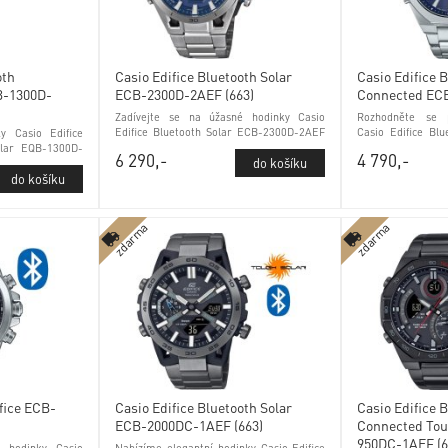
oth
Casio Edifice Bluetooth Solar
Casio Edifice 
B-1300D-
ECB-2300D-2AEF (663)
Connected EC
Zadívejte se na úžasné hodinky Casio
Rozhodněte se p
Edifice Bluetooth Solar ECB-2300D-2AEF
Casio Edifice Bl
ky Casio Edifice
(663) ukazatel data a minerálním sklem
S10D-2AEF (6
olar EQB-1300D-
6 290,-
4 790,-
safírovým sklem
 stavu baterie
zdarma
zdarma
fice ECB-
Casio Edifice Bluetooth Solar
Casio Edifice 
ECB-2000DC-1AEF (663)
Connected Tou
950DC-1AEF (6