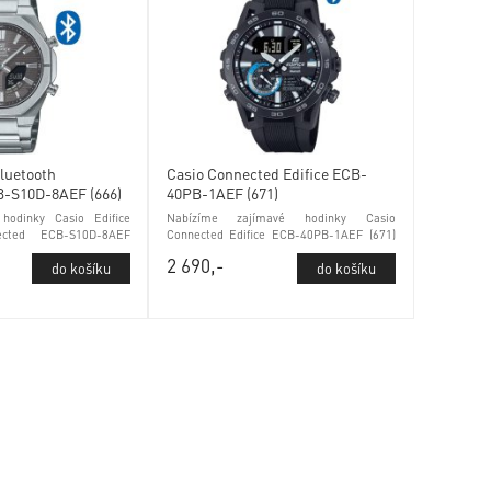
Bluetooth
Casio Connected Edifice ECB-
B-S10D-8AEF (666)
40PB-1AEF (671)
 hodinky Casio Edifice
Nabízíme zajímavé hodinky Casio
ected ECB-S10D-8AEF
Connected Edifice ECB-40PB-1AEF (671)
r a safírovým sklem
Phone Finder a minerálním sklem
2 690,-