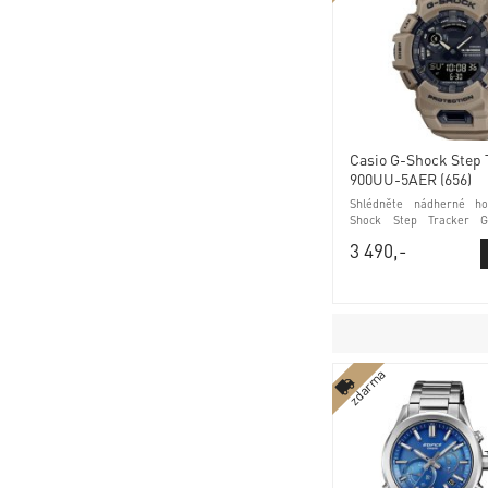
Casio G-Shock Step
900UU-5AER (656)
Shlédněte nádherné ho
Shock Step Tracker 
(656) tichý režim a mine
3 490,-
zdarma