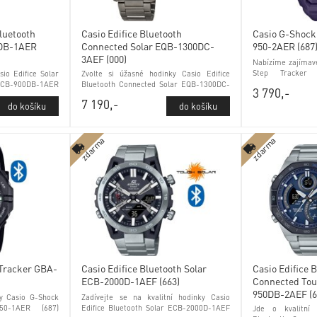
Bluetooth
Casio Edifice Bluetooth
Casio G-Shock
0DB-1AER
Connected Solar EQB-1300DC-
950-2AER (687
3AEF (000)
Nabízíme zajímav
Step Tracker 
io Edifice Solar
Zvolte si úžasné hodinky Casio Edifice
luminiscence a m
ECB-900DB-1AER
Bluetooth Connected Solar EQB-1300DC-
3 790,-
lním sklem
3AEF (000) kontrola stavu baterie
7 190,-
antireflexní sklo
zdarma
zdarma
 Tracker GBA-
Casio Edifice Bluetooth Solar
Casio Edifice 
ECB-2000D-1AEF (663)
Connected Tou
950DB-2AEF (6
y Casio G-Shock
Zadívejte se na kvalitní hodinky Casio
50-1AER (687)
Edifice Bluetooth Solar ECB-2000D-1AEF
Jde o kvalitní 