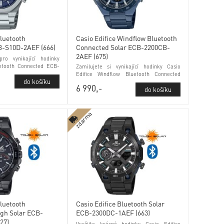
Bluetooth
Casio Edifice Windflow Bluetooth
B-S10D-2AEF (666)
Connected Solar ECB-2200CB-
2AEF (675)
ro vynikající hodinky
uetooth Connected ECB-
Zamilujete si vynikající hodinky Casio
66) Phone Finder a
Edifice Windflow Bluetooth Connected
Solar ECB-2200CB-2AEF (675) kontrola
6 990,-
stavu baterie a minerálním sklem
zdarma
Bluetooth
Casio Edifice Bluetooth Solar
gh Solar ECB-
ECB-2300DC-1AEF (663)
27)