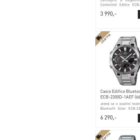
Zamilujete si elegantn
Connected Edifice ECB
tichý režim a minerálním
3 990,-
zdarma
Casio Edifice Blueto
ECB-2300D-1AEF (66
Jedná se o kvalitní hodi
Bluetooth Solar ECB-2
ukazatel data a minerál
6 290,-
zdarma