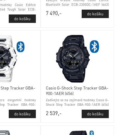
Využijte krásné hodinky Casio Edifice
Bluetooth Solar ECB-2300DC-1AEF (663)
odinky Casio Edifice
ukazatel data a minerálním sklem
cted Tough Solar ECB-
7 490,-
 kontrola stavu baterie
em
 Step Tracker GBA-
Casio G-Shock Step Tracker GBA-
)
900-1AER (656)
ro elegantní hodinky
Zadívejte se na zajímavé hodinky Casio G-
tep Tracker GBA-900-
Shock Step Tracker GBA-900-1AER (656)
ý režim a minerálním
tichý režim a minerálním sklem
2 539,-