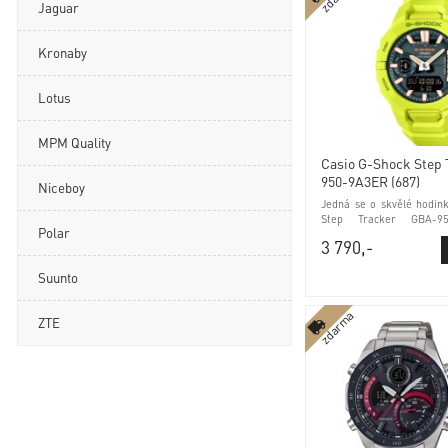
Jaguar
Kronaby
Lotus
MPM Quality
Casio G-Shock Step
950-9A3ER (687)
Niceboy
Jedná se o skvělé hodin
Step Tracker GBA-95
Polar
luminiscence a mineráln
3 790,-
Suunto
zdarma
ZTE