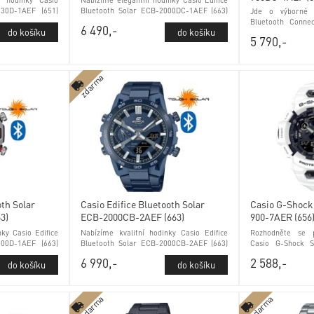
í hodinky Casio
Nabízíme elegantní hodinky Casio Edifice
-30D-1AEF (651)
Bluetooth Solar ECB-2000DC-1AEF (663)
Jde o výborné h
 sklem
kontrola stavu baterie a minerálním
Bluetooth Conne
6 490,-
sklem
950DC-1AEF (627)
5 790,-
a minerálním skl
zdarma
oth Solar
Casio Edifice Bluetooth Solar
Casio G-Shock
3)
ECB-2000CB-2AEF (663)
900-7AER (656
nky Casio Edifice
Nabízíme kvalitní hodinky Casio Edifice
Rozhodněte se p
300D-1AEF (663)
Bluetooth Solar ECB-2000CB-2AEF (663)
Casio G-Shock S
ním sklem
světové časy a minerálním sklem
7AER (656) tich
6 990,-
2 588,-
sklem
zdarma
zdarma