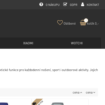
O NÁKUPU
GDPR
KONTAKT
0
Oblíbené
košík 0,-
XIAOMI
WOTCHI
ické funkce pro každodenní nošení, sport i outdoorové aktivity. Jejich
cena
cena
zdarma