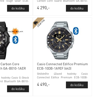
cted Tough Solar ECB-
Carbon Core Guard Bluetooth GA-B010-
 kontrola stavu baterie
3AER (692) tichý režim a minerálním
4 290,-
em
sklem
zdarma
 Carbon Core
Casio Connected Edifice Premium
oth GA-B010-1AER
ECB-10DB-1A9EF (643)
Shlédněte úžasné hodinky Casio
Connected Edifice Premium ECB-10DB-
é hodinky Casio G-Shock
1A9EF (643) Phone Finder a minerálním
rd Bluetooth GA-B010-
4 490,-
sklem
ý režim a minerálním