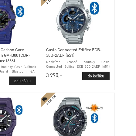
 Carbon Core
Casio Connected Edifice ECB-
oth GA-B001CBR-
30D-2AEF (651)
ce (666)
Nabízíme krásné hodinky Casio
Connected Edifice ECB-30D-2AEF (651)
 hodinky Casio G-Shock
tichý režim a minerálním sklem
uard Bluetooth GA-
3 990,-
berspace (666) tichý
ím sklem
zdarma