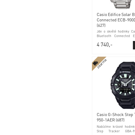
Casio Edifice Solar 
Connected ECB-90
(627)
Jde o skvělé hodinky Cas
Bluetooth Connected 
(627) Bluetooth a minerá
4 740,-
zdarma
Casio G-Shock Step
950-1AER (687)
Nabízíme krásné hodink
Step Tracker GBA-9