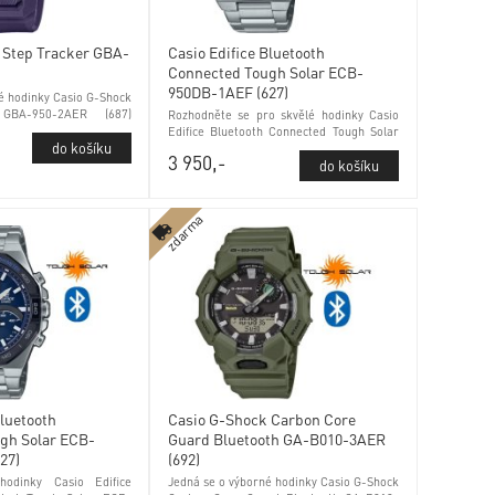
 Step Tracker GBA-
Casio Edifice Bluetooth
)
Connected Tough Solar ECB-
950DB-1AEF (627)
é hodinky Casio G-Shock
GBA-950-2AER (687)
Rozhodněte se pro skvělé hodinky Casio
inerálním sklem
Edifice Bluetooth Connected Tough Solar
ECB-950DB-1AEF (627) kontrola stavu
3 950,-
baterie a minerálním sklem
zdarma
Bluetooth
Casio G-Shock Carbon Core
gh Solar ECB-
Guard Bluetooth GA-B010-3AER
27)
(692)
hodinky Casio Edifice
Jedná se o výborné hodinky Casio G-Shock