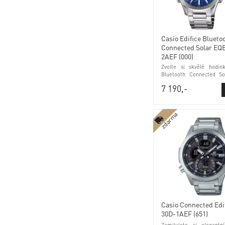
Casio Edifice Blueto
Connected Solar EQ
2AEF (000)
Zvolte si skvělé hodin
Bluetooth Connected S
2AEF (000) kontrola
7 190,-
antireflexní sklo
zdarma
Casio Connected Edi
30D-1AEF (651)