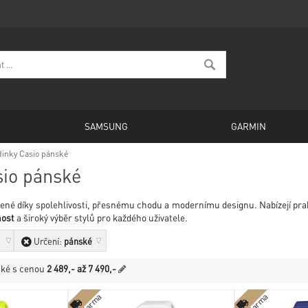
SAMSUNG
GARMIN
inky Casio pánské
sio pánské
bené díky spolehlivosti, přesnému chodu a modernímu designu. Nabízejí prakt
nost
a široký výběr stylů pro každého uživatele.
Určení:
pánské
ské
s cenou
2 489,- až 7 490,-
zdarma
zdarma