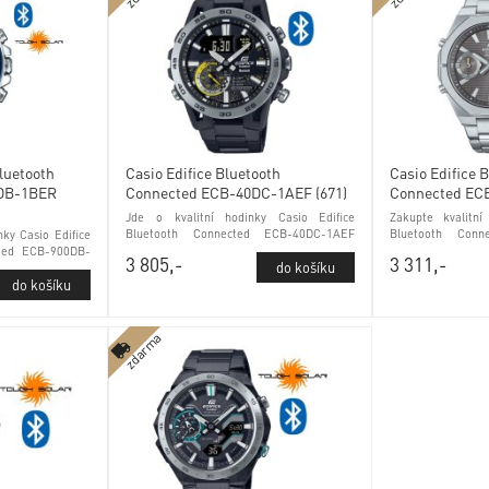
Bluetooth
Casio Edifice Bluetooth
Casio Edifice 
0DB-1BER
Connected ECB-40DC-1AEF (671)
Connected EC
Jde o kvalitní hodinky Casio Edifice
Zakupte kvalitní
Bluetooth Connected ECB-40DC-1AEF
Bluetooth Conn
ky Casio Edifice
(671) Phone Finder a minerálním sklem
(666) Phone Finde
cted ECB-900DB-
3 805,-
3 311,-
minerálním sklem
zdarma