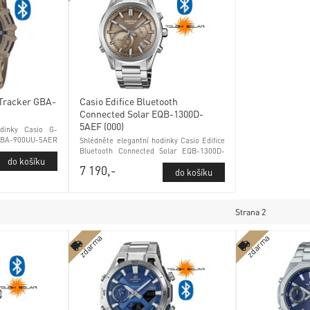
 Tracker GBA-
Casio Edifice Bluetooth
Connected Solar EQB-1300D-
5AEF (000)
dinky Casio G-
GBA-900UU-5AER
Shlédněte elegantní hodinky Casio Edifice
rálním sklem
Bluetooth Connected Solar EQB-1300D-
5AEF (000) kontrola stavu baterie
7 190,-
antireflexní sklo
Strana 2
zdarma
zdarma