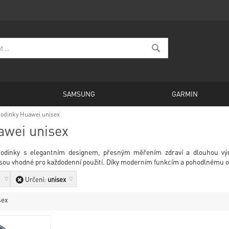
SAMSUNG
GARMIN
odinky Huawei unisex
awei unisex
odinky s elegantním designem, přesným měřením zdraví a dlouhou výdrž
 jsou vhodné pro každodenní použití. Díky moderním funkcím a pohodlnému o
Určení:
unisex
sex