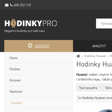
608 252 110
HODINKY
AMAZFIT
›
Hodinky Huawei
›
H
Casio
Hodinky Hu
Festina
Huawei
nabízí chytré h
i srdečního tepu, takže
Forever
Tvar pouzdra
Sklo
Hammer
1x Hodinky Huawei uni
Huawei