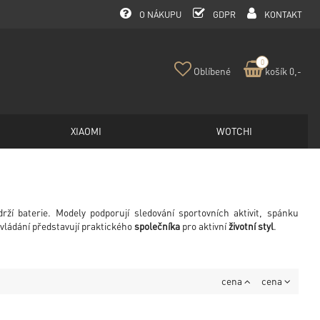
O NÁKUPU
GDPR
KONTAKT
0
Oblíbené
košík 0,-
XIAOMI
WOTCHI
í baterie. Modely podporují sledování sportovních aktivit, spánku
vládání představují praktického
společníka
pro aktivní
životní styl
.
cena
cena