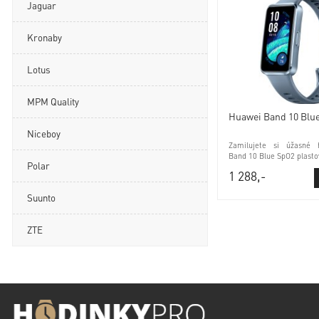
Jaguar
Kronaby
Lotus
MPM Quality
Huawei Band 10 Blu
Niceboy
Zamilujete si úžasné 
Band 10 Blue SpO2 plasto
Polar
1 288,-
Suunto
ZTE