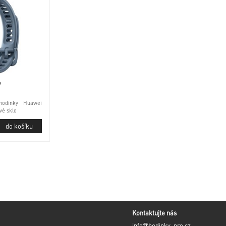
e
hodinky Huawei
vé sklo
Kontaktujte nás
info
hodinky-pro.cz