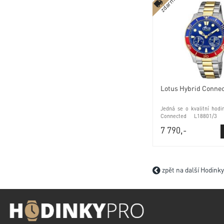
zdarma
Lotus Hybrid Conne
Jedná se o kvalitní hodi
Connected L18801/3 
baterie a minerálním sk
7 790,-
zpět na další Hodink