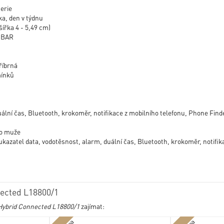
terie
a, den v týdnu
šířka 4 - 5,49 cm)
0 BAR
říbrná
mínků
lní čas, Bluetooth, krokoměr, notifikace z mobilního telefonu, Phone Finde
ro muže
ukazatel data, vodotěsnost, alarm, duální čas, Bluetooth, krokoměr, notifik
ected L18800/1
Hybrid Connected L18800/1
zajímat: