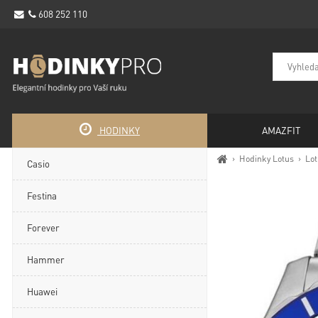
608 252 110
HODINKY
AMAZFIT
›
Hodinky Lotus
›
Lot
Casio
Festina
Forever
Hammer
Huawei