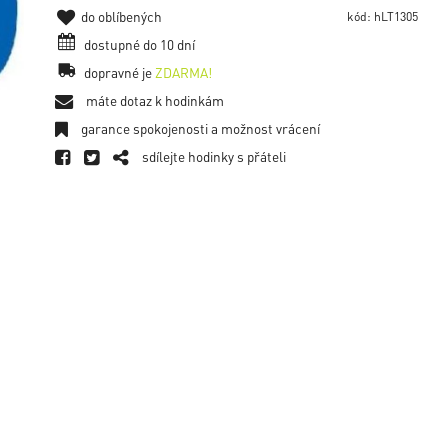
do oblíbených
kód: hLT1305
dostupné do 10 dní
dopravné je
ZDARMA!
máte dotaz k hodinkám
garance spokojenosti a možnost vrácení
sdílejte hodinky s přáteli