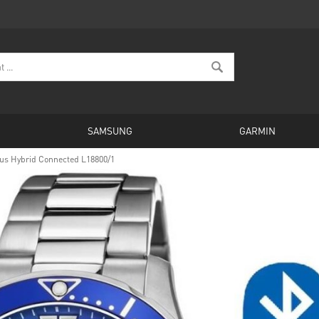
SAMSUNG
GARMIN
us Hybrid Connected L18800/1