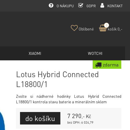
O NÁKUPU
GDPR
KONTAKT
0
Oblíbené
košík 0,-
XIAOMI
WOTCHI
zdarma
Lotus Hybrid Connected
L18800/1
Zvolte si nádherné hodinky Lotus Hybrid Connected
L18800/1 kontrola stavu baterie a minerálním sklem
7 290
,- Kč
bez DPH: 6 024,79