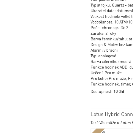
Typ strojku: Quartz - ba
Ukazatel data: datumovk
Velikost hodinek: velké (
Vodotěsnost: 10 ATM/1
Počet chronografů: 2
Záruka: 2 roky
Barva řemínku/tahu: st
Design & Motiv: bez ka
Alarm: vibrační
Typ: analogové
Barva ciferníku: modrá
Funkce hodinek ADD: duá
Určení: Pro muže
Pro koho: Pro muže, P
Funkce hodinek: timer, 
Dostupnost:
10 dní
Lotus Hybrid Conn
Také Vás může u
Lotus 