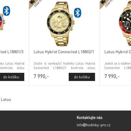
zdarma
zdarma
cted L18801/3
Lotus Hybrid Connected L18802/1
Lotus Hybrid 
nky Lotus Hybrid
Zvolte si vynikající hodinky Lotus Hybrid
Jedná se o nádher
kontrola stavu
Connected L18802/1 kontrola stavu
Connected L188
lem
baterie a minerálním sklem
baterie a minerá
7 990,-
7 990,-
y Lotus
Kontaktujte nás
info
hodinky-pro.cz