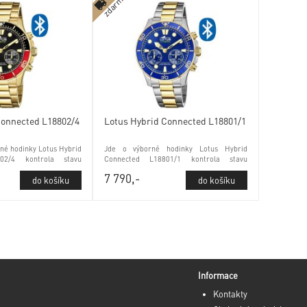
zdarma
Connected L18802/4
Lotus Hybrid Connected L18801/1
né hodinky Lotus Hybrid
Jde o výborné hodinky Lotus Hybrid
02/4 kontrola stavu
Connected L18801/1 kontrola stavu
lním sklem
baterie a minerálním sklem
7 790,-
Informace
Kontakty