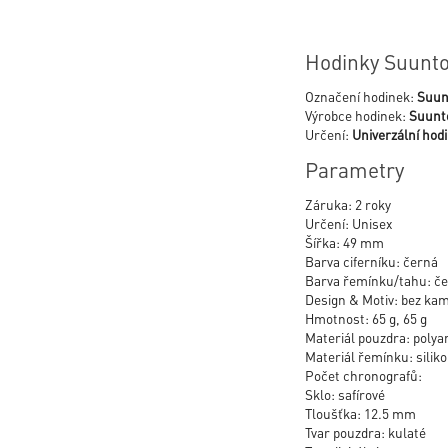
Hodinky Suunto
Označení hodinek:
Suun
Výrobce hodinek:
Suunt
Určení:
Univerzální hod
Parametry
Záruka: 2 roky
Určení: Unisex
Šířka: 49 mm
Barva ciferníku: černá
Barva řemínku/tahu: č
Design & Motiv: bez ka
Hmotnost: 65 g, 65 g
Materiál pouzdra: polya
Materiál řemínku: silik
Počet chronografů:
Sklo: safírové
Tloušťka: 12.5 mm
Tvar pouzdra: kulaté