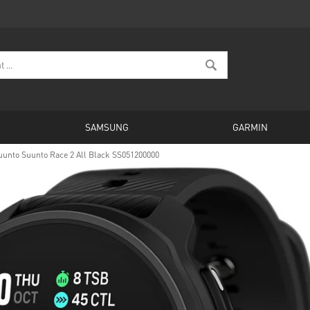
SAMSUNG
GARMIN
uunto Suunto Race 2 All Black SS051200000