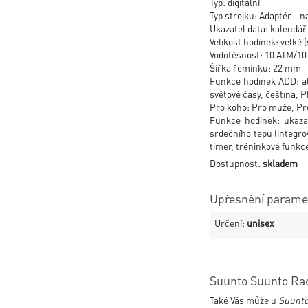
Typ: digitální
Typ strojku: Adaptér - na
Ukazatel data: kalendář
Velikost hodinek: velké (
Vodotěsnost: 10 ATM/1
Šířka řemínku: 22 mm
Funkce hodinek ADD: al
světové časy, čeština, 
Pro koho: Pro muže, Pro
Funkce hodinek: ukaza
srdečního tepu (integro
timer, tréninkové funkc
Dostupnost:
skladem
Upřesnění paramet
Určení:
unisex
Suunto Suunto Rac
Také Vás může u
Suunto