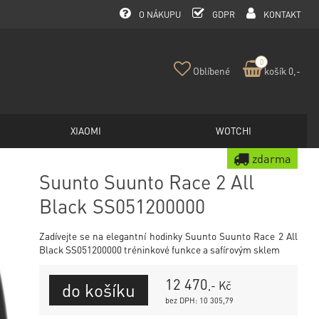
O NÁKUPU
GDPR
KONTAKT
0
Oblíbené
košík 0,-
XIAOMI
WOTCHI
zdarma
Suunto Suunto Race 2 All
Black SS051200000
Zadívejte se na elegantní hodinky Suunto Suunto Race 2 All
Black SS051200000 tréninkové funkce a safírovým sklem
12 470
,- Kč
bez DPH: 10 305,79