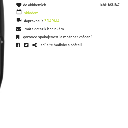
do oblíbených
kód: hSU547
skladem
dopravné je
ZDARMA!
máte dotaz k hodinkám
garance spokojenosti a možnost vrácení
sdílejte hodinky s přáteli