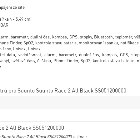
pájení ze sítě
šířka 4 - 5,49 cm)
0 BAR
arm, barometr, duální čas, kompas, GPS, stopky, Bluetooth, teploměr, výš
Phone Finder, SpO2, kontrola stavu baterie, monitorování spánku, notifikace
 ženy, Unisex, Unisex
tel data, vodotěsnost, alarm, barometr, duální čas, kompas, GPS, stop
vaný), světové časy, čeština, Phone Finder, SpO2, kontrola stavu baterie, 
e
rů pro Suunto Suunto Race 2 All Black SS051200000
e 2 All Black SS051200000
 Suunto Race 2 All Black SS051200000
zajímat: