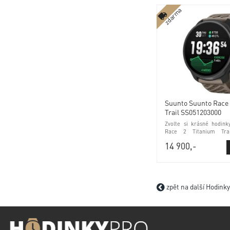
zdarma
Suunto Suunto Race 
Trail SS051203000
Zvolte si krásné hodin
Race 2 Titanium Tra
tréninkové funkce a safí
14 900,-
zpět na další Hodink