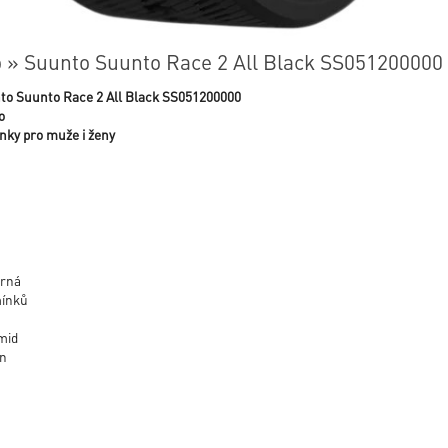
 » Suunto Suunto Race 2 All Black SS051200000
to Suunto Race 2 All Black SS051200000
o
inky pro muže i ženy
erná
mínků
mid
on