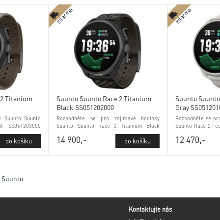
zdarma
zdarma
2 Titanium
Suunto Suunto Race 2 Titanium
Suunto Suunto
Black SS051202000
Gray SS051201
ky Suunto Suunto
Rozhodněte se pro zajímavé hodinky
Rozhodněte se pr
il SS051203000
Suunto Suunto Race 2 Titanium Black
Suunto Race 2 Fe
rovým sklem
SS051202000 tréninkové funkce
tréninkové funkce
14 900,-
12 470,-
a safírovým sklem
y Suunto
Kontaktujte nás