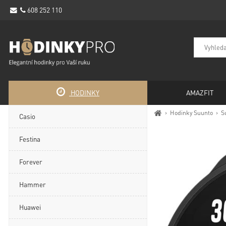
608 252 110
HODINKY
AMAZFIT
›
Hodinky Suunto
›
S
Casio
Festina
Forever
Hammer
Huawei