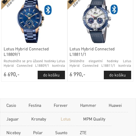
zdarma
zdarma
Lotus Hybrid Connected
Lotus Hybrid Connected
L18809/1
L18811/1
Rozhodněte se pro úžasné hodinky Lotus
Shlédněte elegantní hodinky Lotus
Hybrid Connected L18809/1 kontrola
Hybrid Connected L18811/1 kontrola
stavu baterie a minerálním sklem
stavu baterie a minerálním sklem
6 690,-
6 990,-
Casio
Festina
Forever
Hammer
Huawei
Jaguar
Kronaby
Lotus
MPM Quality
Niceboy
Polar
Suunto
ZTE