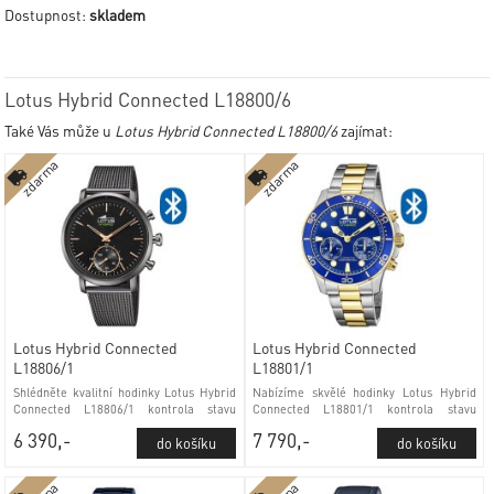
Dostupnost:
skladem
Lotus Hybrid Connected L18800/6
Také Vás může u
Lotus Hybrid Connected L18800/6
zajímat:
zdarma
zdarma
Lotus Hybrid Connected
Lotus Hybrid Connected
L18806/1
L18801/1
Shlédněte kvalitní hodinky Lotus Hybrid
Nabízíme skvělé hodinky Lotus Hybrid
Connected L18806/1 kontrola stavu
Connected L18801/1 kontrola stavu
baterie a minerálním sklem
baterie a minerálním sklem
6 390,-
7 790,-