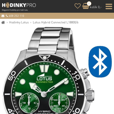
0
košík 0,-
608 252 110
›
Hodinky Lotus
›
Lotus Hybrid Connected L18800/6