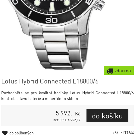
zdarma
Lotus Hybrid Connected L18800/6
Rozhodněte se pro kvalitní hodinky Lotus Hybrid Connected L18800/6
kontrola stavu baterie a minerálním sklem
5 992
,- Kč
bez DPH: 4 952,07
do oblíbených
kód: hLT1564